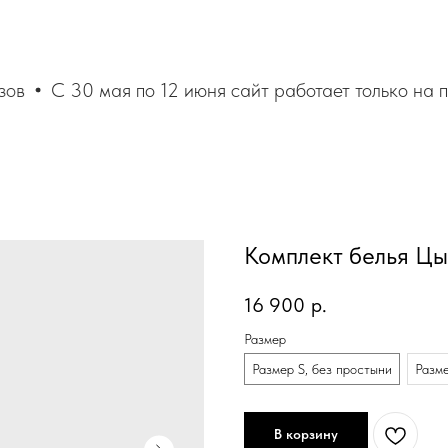
ов
С 30 мая по 12 июня сайт работает только на п
Комплект белья Цы
16 900
р.
Размер
Размер S, без простыни
Разме
В корзину