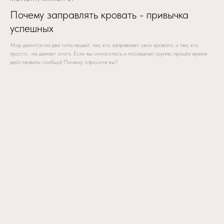
Почему заправлять кровать - привычка
успешных
Мир делится на два типа людей: тех, кто заправляет свои кровати, и тех, кто
просто… не делает этого. Если вы относитесь к последней группе, пришло время
действовать сообща! Почему, спросите вы?