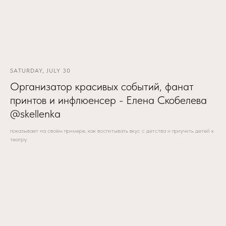
SATURDAY, JULY 30
Организатор красивых событий, фанат
принтов и инфлюенсер - Елена Скобелева
@skellenka
показывает на своём примере, как воспитывать вкус с детства и приучить детей к
театру.