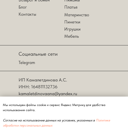
Возврат и обмен
Пижамы
Блог
Платья
Контакты
Материнство
Пинетки
Игрушки
Мебель
Социальные сети
Telegram
ИП Камалетдинова А.С.
ИНН: 164811132736
kamaletdinovaana@yandex.ru
Политика в отношении обработки
Мы используем файлы сооkіе и сервис Яндекс Метрику для удобства
персональных данных
использования сайта.
©Little You 2020.
Согласие на использование данных на условиях, указанных в
Политике
обработки персональных данных