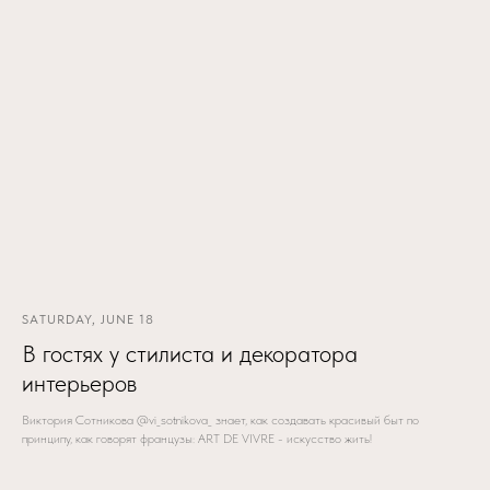
SATURDAY, JUNE 18
В гостях у стилиста и декоратора
интерьеров
Виктория Сотникова @vi_sotnikova_ знает, как создавать красивый быт по
принципу, как говорят французы: ART DE VIVRE - искусство жить!