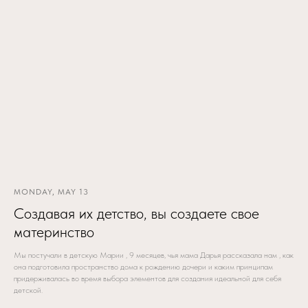
MONDAY, MAY 13
Создавая их детство, вы создаете свое
материнство
Мы постучали в детскую Марии , 9 месяцев, чья мама Дарья рассказала нам , как
она подготовила пространство дома к рождению дочери и каким принципам
придерживалась во время выбора элементов для создания идеальной для себя
детской.