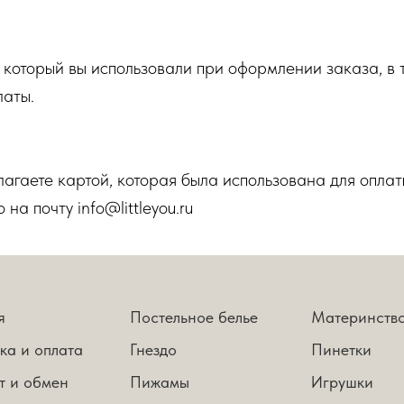
который вы использовали при оформлении заказа, в 
латы.
агаете картой, которая была использована для оплат
на почту info@littleyou.ru
я
Постельное белье
Материнств
ка и оплата
Гнездо
Пинетки
т и обмен
Пижамы
Игрушки