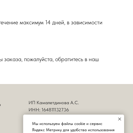
течение максимум 14 дней, в зависимости
ы заказа, пожалуйста, обратитесь в наш
ИП Камалетдинова А.С.
о
ИНН: 164811132736
kamaletdinovaana@yandex.ru
Мы используем файлы сооkіе и сервис
Политика в отношении обработки
Яндекс Метрику для удобства использования
персональных данных