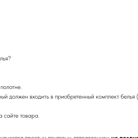
лья?
полотне.
рый должен входить в приобретенный комплект белья 
а сайте товара.
качества простым почтовым отправлением
не поздн