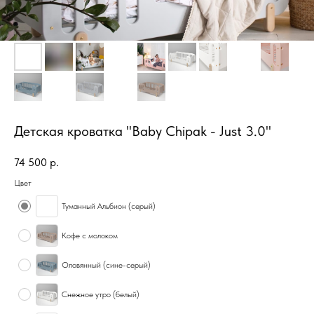
Детская кроватка "Baby Chipak - Just 3.0"
74 500
р.
Цвет
Туманный Альбион (серый)
Кофе с молоком
Оловянный (сине-серый)
Снежное утро (белый)