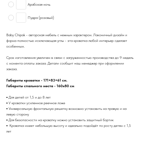
Арабская ночь
Пудра (розовый)
Baby Chipak - авторская мебель с нежным характером. Лаконичный дизайн и
форма полностью исключающая углы - эта кроватка любой интерьер сделает
особенным.⁣⁣⠀
Срок изготовления увеличен в связи с загруженностью производства до 9 недель
с момента оплаты заказа. Детали сообщит наш менеджер при оформлении
заказа.
Габариты кроватки - 171×83×61 см.
Габариты спального места - 160х80 см
⁣⁣⠀
▪ Для детей от 1,5 и до 8 лет⁣⁣
▪ У кроватки усиленное реечное ложе
▪ Универсальную фронтальную решетку возможно установить на правую и на
левую сторону
▪ Для безопасности на кроватку можно установить защитный бортик⁣⁣⠀
▪ ⁣⁣ Кроватка имеет небольшую высоту и идеально подойдёт по росту детям с 1,5
лет