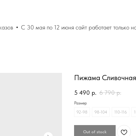
азов
С 30 мая по 12 июня сайт работает только на
Пижама Сливочна
5 490
р.
6 790
р.
Размер
92-98
98-104
110-116
1
Out of stock