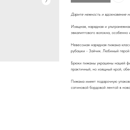
Дарите нежность и вдохновение н
Изящная, нарядная и ультранежная
эвкалиптового волокна, особенно 
Невесомая нарядная пижама класс
рубашки - Зайчик. Любимый герой
Брюки пижамы украшены нашей фи
практичный, но изящный крой, об
Пижама имеет подарочную упаковк
сатиновой бордовой лентой в ново