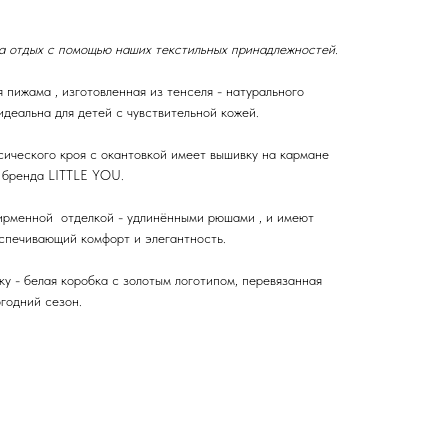
а отдых с помощью наших текстильных принадлежностей.
 пижама , изготовленная из тенселя - натурального
идеальна для детей с чувствительной кожей.
ического кроя с окантовкой имеет вышивку на кармане
 бренда LITTLE YOU.
рменной отделкой - удлинёнными рюшами , и имеют
еспечивающий комфорт и элегантность.
у - белая коробка с золотым логотипом, перевязанная
годний сезон.