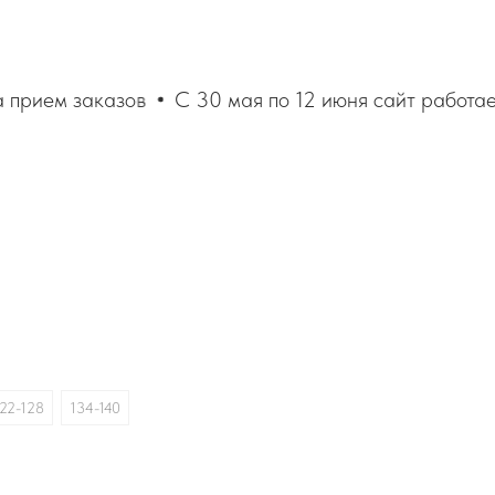
 прием заказов
С 30 мая по 12 июня сайт работает
я
22-128
134-140